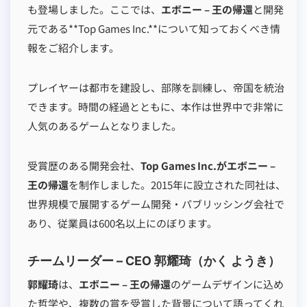
も登場しました。ここでは、
エボニー – 王の帰還
と開発
元である**Top Games Inc.**について知っておくべき情
報をご紹介します。
プレイヤーは都市を建設し、部隊を訓練し、帝国を統治
できます。時間の経過とともに、本作は世界中で非常に
人気のあるゲームとなりました。
受賞歴のある開発会社、
Top Games Inc.がエボニー –
王の帰還
を制作しました。2015年に設立された同社は、
世界規模で展開するゲーム開発・パブリッシング会社で
あり、従業員は600名以上にのぼります。
チームリーダー – CEO 郭耀琦（かく ようき）
郭耀琦
は、
エボニー – 王の帰還
のゲームデザインに込め
た哲学や、複数の賞を受賞した背景について語ってくれ