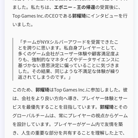
ました。私たちは、
エボニー – 王の帰還
の受賞後に、
Top Games Inc.のCEOである
郭耀琦
にインタビューを行
いました。
「チームがNYXシルバーアワードを受賞できたこ
とを誇りに思います。私自身プレイヤーとして、
多くのゲーム会社がユーザー体験や顧客満足度よ
りも、強制的なマネタイズやデータサイエンスに
基づかない意思決定に偏っていることに気づきま
した。その結果、同じような不満足な体験が繰り
返されてしまうのです。」
このため、
郭耀琦
はTop Games Inc.に参加しました。彼
は、会社をより良い方向へ導き、プレイヤー体験とサー
ビスを最優先することを目指しています。
郭耀琦
とその
グローバルチームは、常にプレイヤーの視点からゲーム
を設計しています。プレイヤーがゲーム内で友情を築
き、人生の重要な部分を共有することを理解した上で、