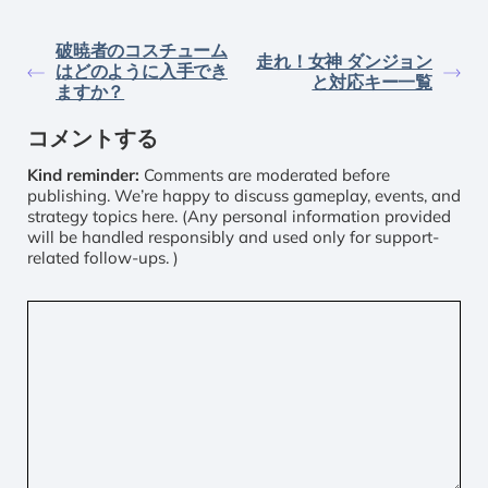
破暁者のコスチューム
走れ！女神 ダンジョン
はどのように入手でき
と対応キー一覧
ますか？
コメントする
Kind reminder:
Comments are moderated before
publishing. We’re happy to discuss gameplay, events, and
strategy topics here. (Any personal information provided
will be handled responsibly and used only for support-
related follow-ups. )