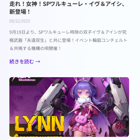
走れ！女神！SPワルキューレ・イヴ＆アイシ、
新登場！
09/22/2025
9月19日より、SPワルキューレ時隙の双子イヴ＆アイシが究
極武器「永遠双生」と共に登場！イベント輪廻コンチェルト
＆共鳴する機構の唄開催！
続きを読む →