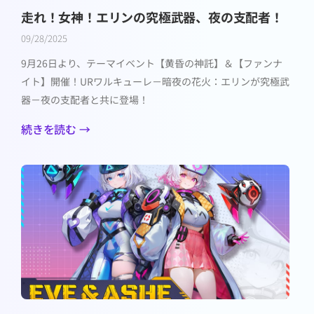
走れ！女神！エリンの究極武器、夜の支配者！
09/28/2025
9月26日より、テーマイベント【黄昏の神託】＆【ファンナ
イト】開催！URワルキューレ－暗夜の花火：エリンが究極武
器－夜の支配者と共に登場！
続きを読む →