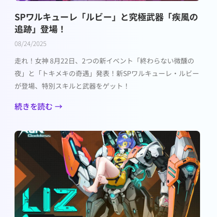
SPワルキューレ「ルビー」と究極武器「疾風の
追跡」登場！
08/24/2025
走れ！女神 8月22日、2つの新イベント「終わらない微醺の
夜」と「トキメキの奇遇」発表！新SPワルキューレ・ルビー
が登場、特別スキルと武器をゲット！
続きを読む →