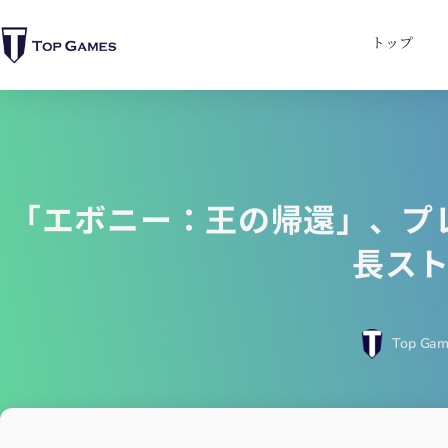
トップ
「エボニー：王の帰還」、プ
長ス
Top Gam