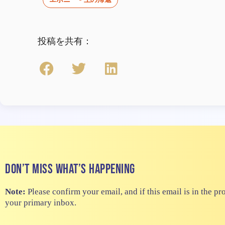
投稿を共有：
Don’t miss what’s happening
Note:
Please confirm your email, and if this email is in the pr
your primary inbox.